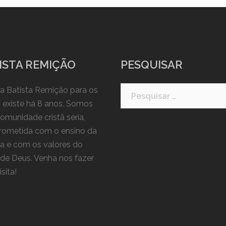
ISTA REMIÇÃO
PESQUISAR
Pesquisar
ja Batista Remição para os
por:
 existe há 8 anos. Somos
omunidade cristã séria,
ometida com o ensino da
ra e com os valores do
 de Deus. Venha nos fazer
sita!