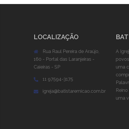
LOCALIZAÇÃO
BAT
Rua Raul Pereira de Araújo,
A Igre
160 - Portal das Laranjeiras -
povos
Caieiras - SP
uma c
compr
11 97594-3175
Palav
Reino
igreja@batistaremicao.com.br
uma vi